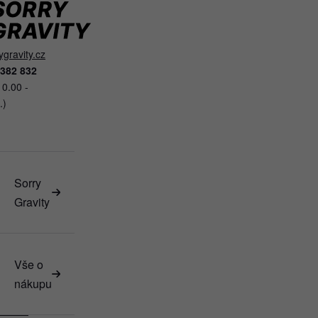
gravity.cz
 382 832
10.00 -
.)
Sorry
Gravity
Vše o
nákupu