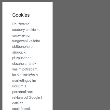
Cookies
Recenze
Používáme
soubory cookie ke
správnému
fungování vašeho
Nahlásit
oblíbeného e-
chybu
shopu, k
přizpůsobení
obsahu stránek
Mohlo
vašim potřebám,
by
ke statistickým a
se
marketingovým
hodit
účelům a
personalizaci
reklam od
Googlu
i
TOKO
TOKO
dalších
společností.
Prací
Prací