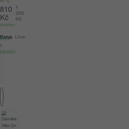
40 %
810
1
350
Kč
Kč
skladem
-
Barva
Lime
ihned
k
odeslání