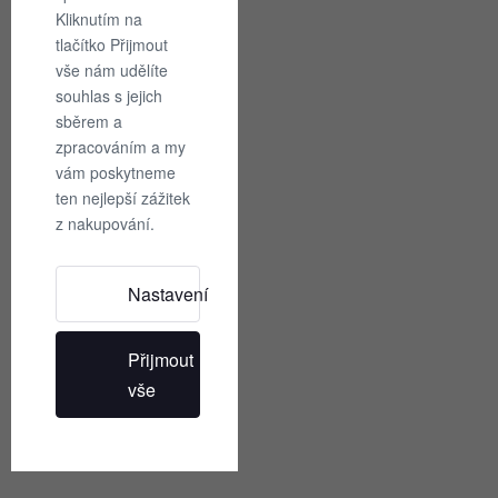
prostředek
prostředek
Kliknutím na
Toko
Toko
299
359
Eco
Kč
Eco
Kč
tlačítko Přijmout
Textile
Reactivator
vše nám udělíte
Wash
Functional
250ml
Base
souhlas s jejich
Layer
sběrem a
250ml
zpracováním a my
Přihlásit se k novinkám
vám poskytneme
Poběžte s námi a získejte náskok
ten nejlepší zážitek
z nakupování.
Odeslat
Nastavení
Sledujte nás
@sorrygravity
Přijmout
vše