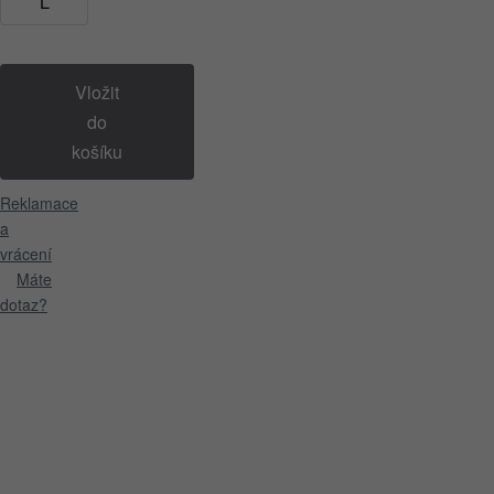
L
Vložit
do
košíku
Reklamace
a
vrácení
Máte
dotaz?
Popis
produktu
Dámské