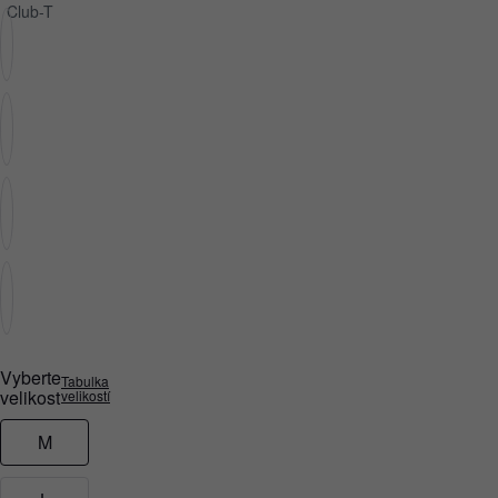
Vyberte
Tabulka
velikost
velikostí
M