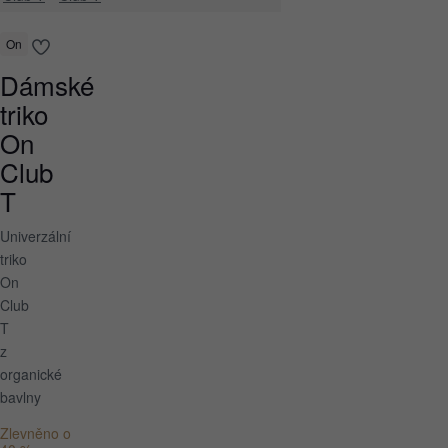
On
Dámské
triko
On
Club
T
Univerzální
triko
On
Club
T
z
organické
bavlny
Zlevněno o