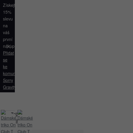
Získejte
15%
slevu
na
váš
první
nákup.
Přidat
se
ke
komunitě
Sorry
Gravity
.