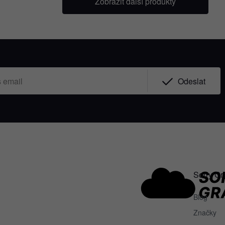
Zobrazit další produkty
Odeslat
Sorry Gr
Blog
Značky