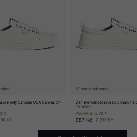
ariant
17 barevných variant
asové boty Cariuma OCA Canvas Off-
Dámské volnočasové boty Cariuma
Off-White
70 %
Zlevněno o 70 %
687 Kč
290 Kč
2 290 Kč