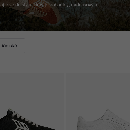
Swix
TOKO
jte se do stylu, který je pohodlný, nadčasový a
- dámské