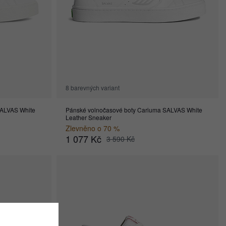
8 barevných variant
SALVAS White
Pánské volnočasové boty Cariuma SALVAS White
Leather Sneaker
Zlevněno o 70 %
1 077 Kč
3 590 Kč