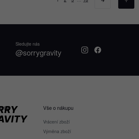
Sledujte nás
@sorrygravity
avity
Vše o nákupu
Vrácení zboží
Výměna zboží