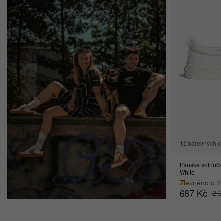
12 barevných v
Pánské volnoč
White
Zlevněno o 
687 Kč
2 