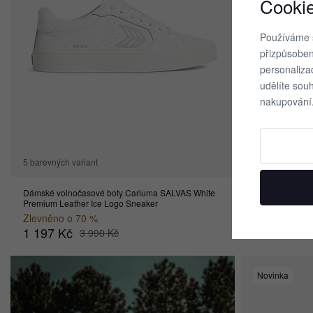
Cooki
Používáme 
přizpůsoben
personaliza
udělíte sou
nakupování
5 barevných variant
9 barevných va
Dámské volnočasové boty Cariuma SALVAS White
Dámské volnoč
Premium Leather Ice Logo Sneaker
Leather Sneak
Zlevněno o 70 %
Zlevněno o 
1 197 Kč
1 077 Kč
3 990 Kč
Novinka