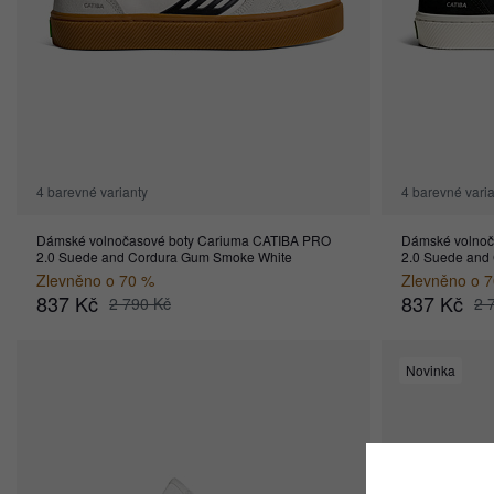
4 barevné varianty
4 barevné vari
Dámské volnočasové boty Cariuma CATIBA PRO
Dámské volnoč
2.0 Suede and Cordura Gum Smoke White
2.0 Suede and 
Zlevněno o 70 %
Zlevněno o 
837 Kč
837 Kč
2 790 Kč
2 
Novinka