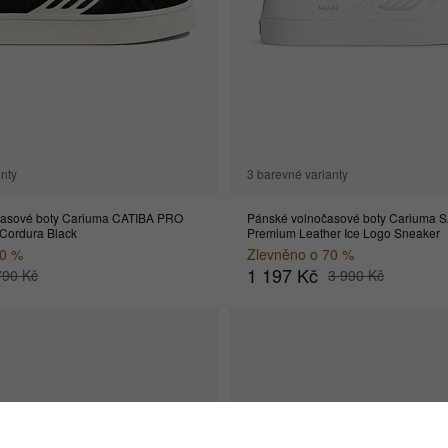
anty
3 barevné varianty
asové boty Cariuma CATIBA PRO
Pánské volnočasové boty Cariuma 
Cordura Black
Premium Leather Ice Logo Sneaker
70 %
Zlevněno o 70 %
1 197 Kč
790 Kč
3 990 Kč