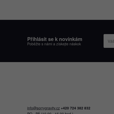
Přihlásit se k novinkám
Poběžte s námi a získejte náskok
info@sorrygravity.cz
+420 724 382 832
PO - PÁ (10.00 - 16.00 hod.)