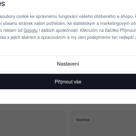
es
soubory cookie ke správnému fungování vašeho oblíbeného e-shopu, 
í obsahu stránek vašim potřebám, ke statistickým a marketingovým ú
ci reklam od
Googlu
i dalších společností. Kliknutím na tlačítko Přijmo
hlas s jejich sběrem a zpracováním a my vám poskytneme ten nejlepší z
.
Nastavení
riant
3 barevné varianty
Přijmout vše
asové boty Cariuma SALVAS White
Pánské volnočasové boty Cariuma 
er
Leather and Suede Blush Pink Logo 
Sneaker
70 %
Zlevněno o 70 %
1 197 Kč
3 590 Kč
3 990 Kč
Novinka