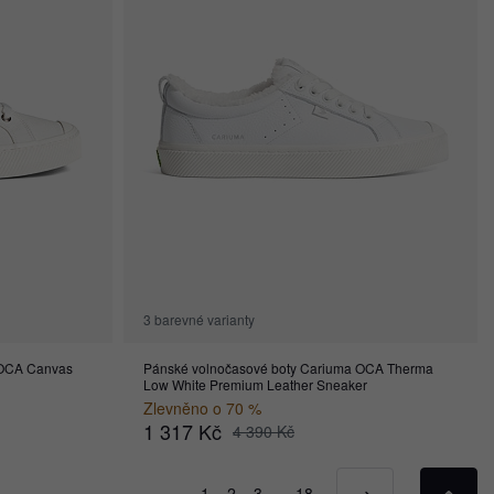
3 barevné varianty
 OCA Canvas
Pánské volnočasové boty Cariuma OCA Therma
Low White Premium Leather Sneaker
Zlevněno o 70 %
1 317 Kč
4 390 Kč
1
2
3
…
18